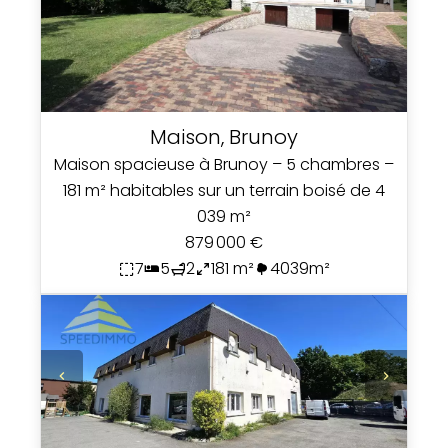
Maison, Brunoy
Maison spacieuse à Brunoy – 5 chambres –
181 m² habitables sur un terrain boisé de 4
039 m²
879 000 €
7
5
2
181 m²
4039m²