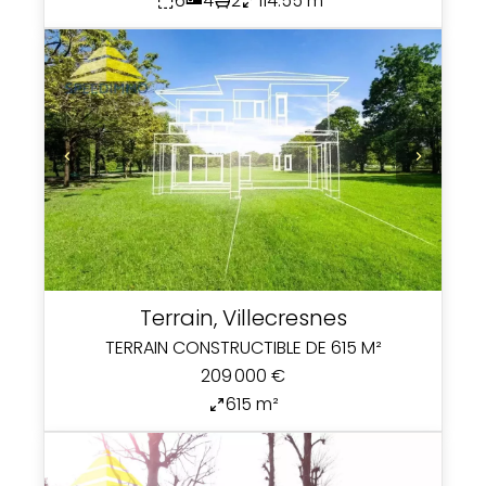
6
4
2
114.55 m²
Terrain, Villecresnes
TERRAIN CONSTRUCTIBLE DE 615 M²
209 000 €
615 m²