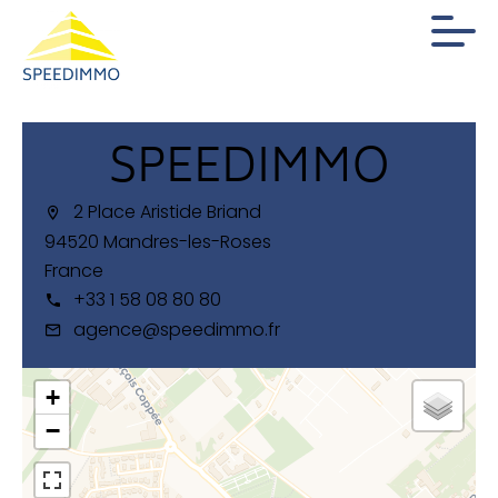
SPEEDIMMO
2 Place Aristide Briand
94520 Mandres-les-Roses
France
+33 1 58 08 80 80
agence@speedimmo.fr
+
−