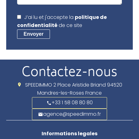
J’ai lu et j'accepte la
politique de
confidentialité
de ce site
Envoyer
Contactez-nous
SPEEDIMMO
2 Place Aristide Briand
94520
Mandres-les-Roses France
+33 1 58 08 80 80
agence@speedimmo.fr
Informations legales