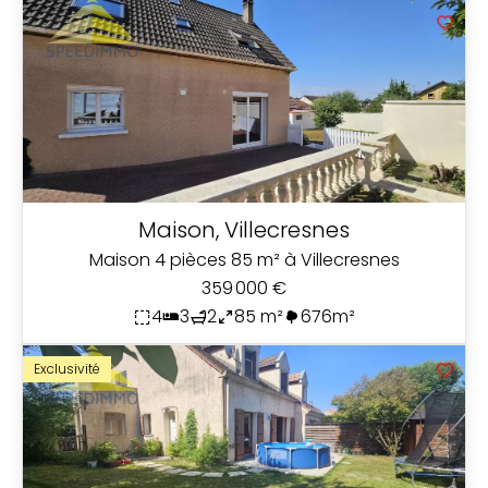
Maison, Villecresnes
Maison 4 pièces 85 m² à Villecresnes
359 000 €
4
3
2
85 m²
676m²
Exclusivité