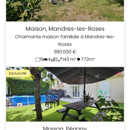
Maison, Mandres-les-Roses
Charmante maison familiale à Mandres-les-
Roses
380 000 €
6
4
2
143 m²
772m²
Exclusivité
Maison, Périgny