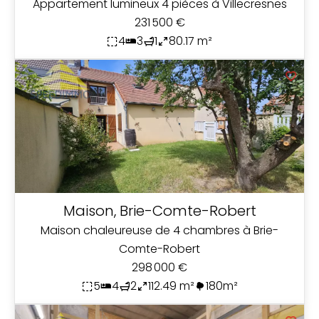
Appartement lumineux 4 pièces à Villecresnes
231 500 €
4
3
1
80.17 m²
Maison, Brie-Comte-Robert
Maison chaleureuse de 4 chambres à Brie-
Comte-Robert
298 000 €
5
4
2
112.49 m²
180m²