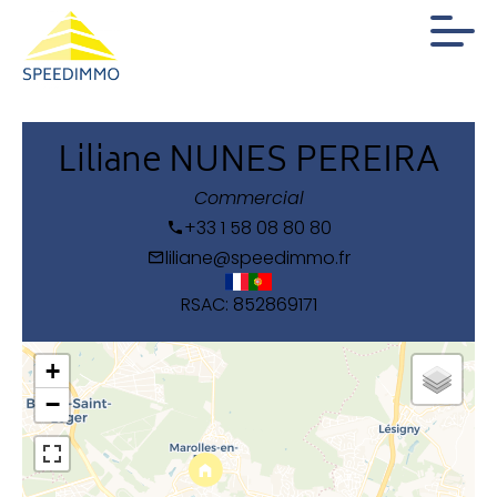
Liliane NUNES PEREIRA
Commercial
+33 1 58 08 80 80
liliane@speedimmo.fr
RSAC: 852869171
+
−