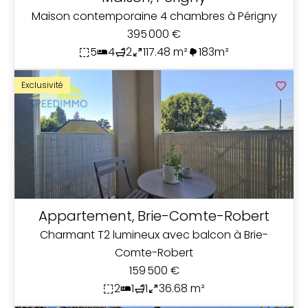
Maison contemporaine 4 chambres à Périgny
395 000 €
5
4
2
117.48 m²
183m²
Exclusivité
Appartement, Brie-Comte-Robert
Charmant T2 lumineux avec balcon à Brie-
Comte-Robert
159 500 €
2
1
1
36.68 m²