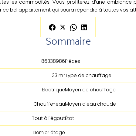
toutes les commodités. Vous profiterez d’une ambiance
r ce bel appartement qui saura répondre à toutes vos at
Sommaire
86338986
Pièces
33 m²
Type de chauffage
Electrique
Moyen de chauffage
Chauffe-eau
Moyen d'eau chaude
Tout à l'égout
État
Dernier étage