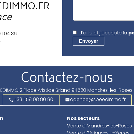
EDIMMO.FR
nce
J’ai lu et j'accepte la
po
91 04 36
r
Envoyer
Contactez-nous
EEDIMMO
2 Place Aristide Briand
94520
Mandres-les-Roses 
+33 1 58 08 80 80
agence@speedimmo.fr
on
Nos secteurs
Vente à Mandres-les-Roses
Vente à Périgny-sur-Yerres