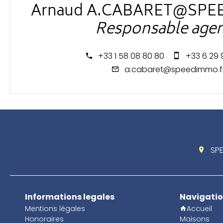
Arnaud A.CABARET@SPE
Responsable age
+33 1 58 08 80 80
+33 6 29 
a.cabaret@speedimmo.f
SP
Informations legales
Navigati
Mentions légales
Accueil
Honoraires
Maisons