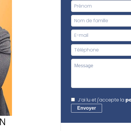
J’ai lu et j'accepte la
po
Envoyer
ON