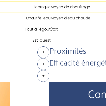
Electrique
Moyen de chauffage
Chauffe-eau
Moyen d'eau chaude
Tout à l'égout
État
Est, Ouest
Proximités
+
Efficacité énergé
+
+
Con