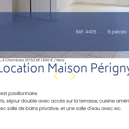
Réf. 4435
6 pièces
, 4 Chambres, 107.53 M², 1 690 € / Mois
Location Maison Pérign
st pavillonnaire.
 séjour double avec accès sur la terrasse, cuisine amé
c salle de bains privative, et une salle d'eau avec wc.