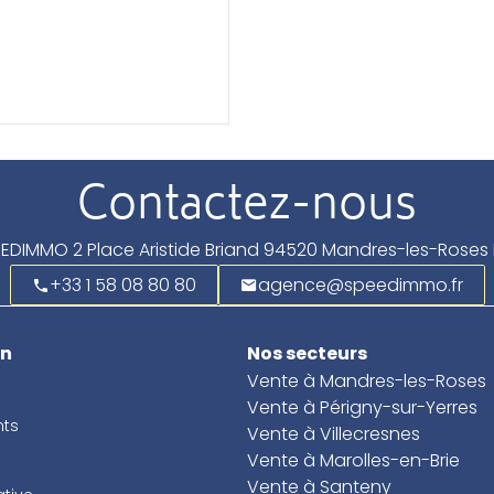
Contactez-nous
EEDIMMO
2 Place Aristide Briand
94520
Mandres-les-Roses 
+33 1 58 08 80 80
agence@speedimmo.fr
on
Nos secteurs
Vente à Mandres-les-Roses
Vente à Périgny-sur-Yerres
ts
Vente à Villecresnes
Vente à Marolles-en-Brie
Vente à Santeny