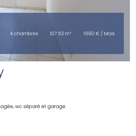
4 chambres
107.53 m²
1 690 € / Mois
y
nagée, wc séparé et garage.