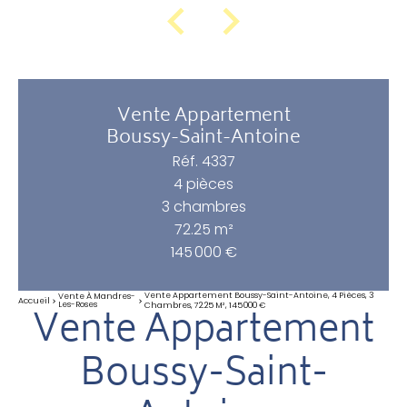
Vente Appartement
Boussy-Saint-Antoine
Réf. 4337
4 pièces
3 chambres
72.25 m²
145 000 €
Vente Appartement Boussy-Saint-Antoine, 4 Pièces, 3
Vente À Mandres-
Accueil
Les-Roses
Chambres, 72.25 M², 145 000 €
Vente Appartement
Boussy-Saint-