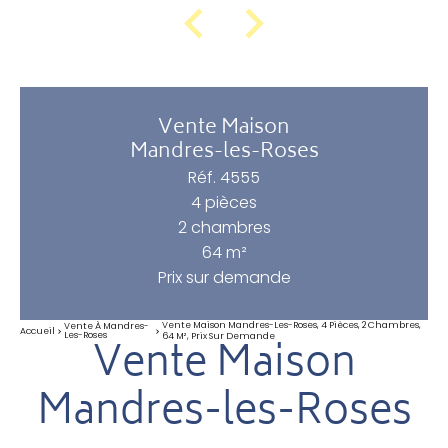
Vente Maison
Mandres-les-Roses
Réf. 4555
4 pièces
2 chambres
64 m²
Prix sur demande
Vente Maison Mandres-Les-Roses, 4 Pièces, 2 Chambres,
Vente À Mandres-
Accueil
Les-Roses
64 M², Prix Sur Demande
Vente Maison
Mandres-les-Roses