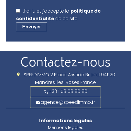
J’ai lu et j'accepte la
politique de
confidentialité
de ce site
Envoyer
Contactez-nous
SPEEDIMMO
2 Place Aristide Briand
94520
Mandres-les-Roses France
+33 1 58 08 80 80
agence@speedimmo.fr
Informations legales
Mentions légales