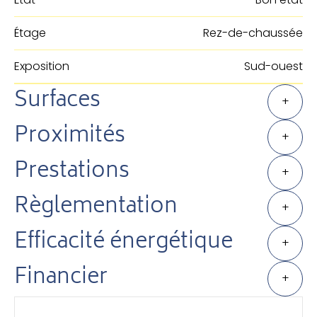
Étage
Rez-de-chaussée
Exposition
Sud-ouest
Surfaces
+
Proximités
+
Prestations
+
Règlementation
+
Efficacité énergétique
+
Financier
+