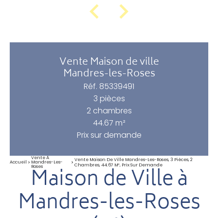
Vente Maison de ville
Mandres-les-Roses
Réf. 85339491
3 pièces
2 chambres
44.67 m²
Prix sur demande
Vente À
Vente Maison De Ville Mandres-Les-Roses, 3 Pièces, 2
Accueil
Mandres-Les-
Chambres, 44.67 M², Prix Sur Demande
Maison de Ville à
Roses
Mandres-les-Roses