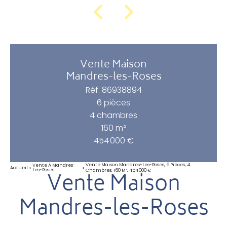
Vente Maison
Mandres-les-Roses
Réf. 86938894
6 pièces
4 chambres
160 m²
454 000 €
Vente Maison Mandres-Les-Roses, 6 Pièces, 4
Vente À Mandres-
Accueil
Les-Roses
Chambres, 160 M², 454 000 €
Vente Maison
Mandres-les-Roses