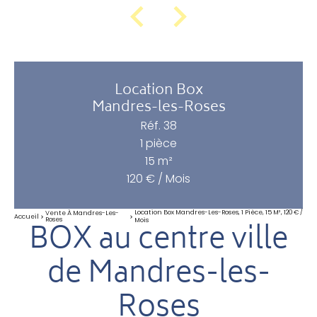
Location Box
Mandres-les-Roses
Réf. 38
1 pièce
15 m²
120 € / Mois
Location Box Mandres-Les-Roses, 1 Pièce, 15 M², 120 € /
Vente À Mandres-Les-
Accueil
Roses
Mois
BOX au centre ville
de Mandres-les-
Roses