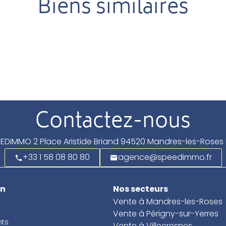
Biens similaires
Contactez-nous
EEDIMMO
2 Place Aristide Briand
94520
Mandres-les-Roses 
+33 1 58 08 80 80
agence@speedimmo.fr
on
Nos secteurs
Vente à Mandres-les-Roses
Vente à Périgny-sur-Yerres
ts
Vente à Villecresnes