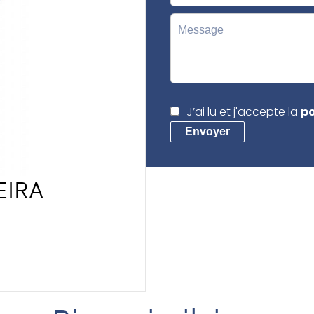
J’ai lu et j'accepte la
po
Envoyer
EIRA