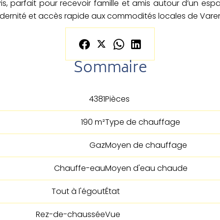
à-vis, parfait pour recevoir famille et amis autour d’un e
modernité et accès rapide aux commodités locales de Var
Sommaire
4381
Pièces
190 m²
Type de chauffage
Gaz
Moyen de chauffage
Chauffe-eau
Moyen d'eau chaude
Tout à l'égout
État
Rez-de-chaussée
Vue