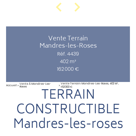
Vente Terrain
Mandres-les-Roses
Réf. 4439
402 m²
162 000 €
Vente Terrain Mandres-Les-Roses, 402 M²,
Vente À Mandres-Les-
Accueil
Roses
162 000 €
TERRAIN
CONSTRUCTIBLE
Mandres-les-roses